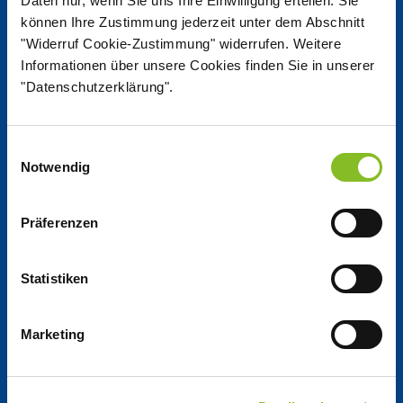
Daten nur, wenn Sie uns Ihre Einwilligung erteilen. Sie
können Ihre Zustimmung jederzeit unter dem Abschnitt
"Widerruf Cookie-Zustimmung" widerrufen. Weitere
Nordzucker Post
Informationen über unsere Cookies finden Sie in unserer
"Datenschutzerklärung".
Jobs
Einwilligungsauswahl
Notwendig
Working at Nordzucker
Jobs at Nordzucker
Präferenzen
Apprentice­ships
Statistiken
Company
Marketing
Company­ profile