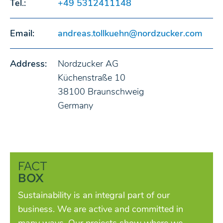
Tel.:
+49 5312411148
Email:
andreas.tollkuehn@nordzucker.com
Address:
Nordzucker AG
Küchenstraße 10
38100 Braunschweig
Germany
FACT
BOX
Sustainability is an integral part of our
business. We are active and committed in