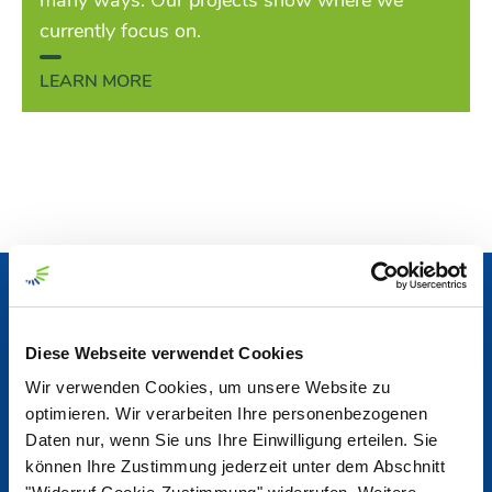
many ways. Our projects show where we
currently focus on.
LEARN MORE
News & Reports
Diese Webseite verwendet Cookies
News Center
Wir verwenden Cookies, um unsere Website zu
optimieren. Wir verarbeiten Ihre personenbezogenen
Daten nur, wenn Sie uns Ihre Einwilligung erteilen. Sie
Nordzucker Post
können Ihre Zustimmung jederzeit unter dem Abschnitt