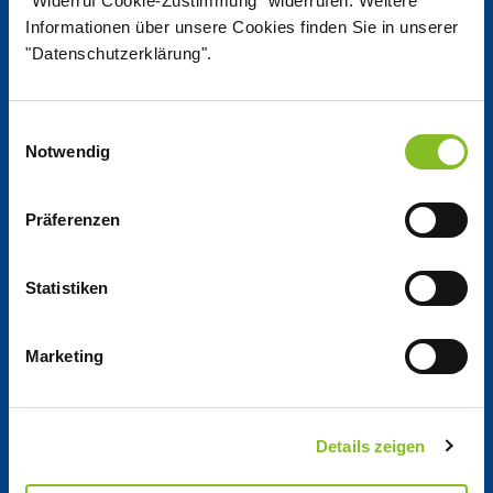
"Widerruf Cookie-Zustimmung" widerrufen. Weitere
Jobs
Informationen über unsere Cookies finden Sie in unserer
"Datenschutzerklärung".
Working at Nordzucker
Einwilligungsauswahl
Notwendig
Jobs at Nordzucker
Präferenzen
Apprentice­ships
Statistiken
Company
Marketing
Company­ profile
Governance
Details zeigen