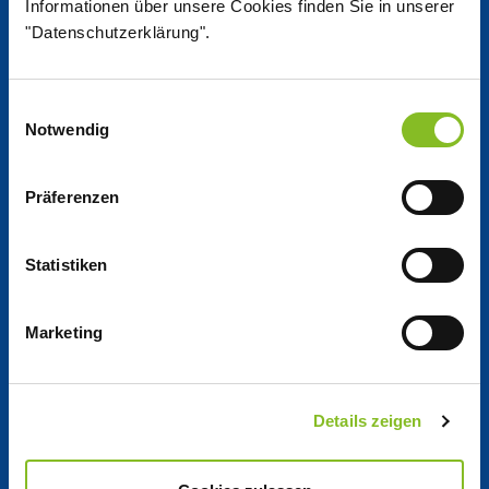
Informationen über unsere Cookies finden Sie in unserer
"Datenschutzerklärung".
Working at Nordzucker
Einwilligungsauswahl
Jobs at Nordzucker
Notwendig
Apprentice­ships
Präferenzen
Company
Statistiken
Marketing
Company­ profile
Governance
Details zeigen
Locations