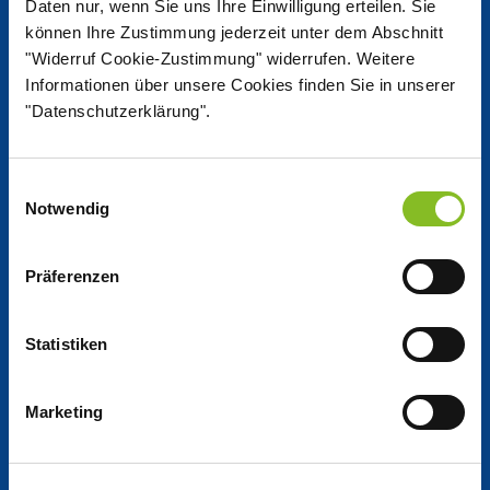
Nordzucker Post
Daten nur, wenn Sie uns Ihre Einwilligung erteilen. Sie
können Ihre Zustimmung jederzeit unter dem Abschnitt
"Widerruf Cookie-Zustimmung" widerrufen. Weitere
Kennzahlen auf einen Blick
Informationen über unsere Cookies finden Sie in unserer
"Datenschutzerklärung".
Jobs
Einwilligungsauswahl
Notwendig
Arbeiten bei Nordzucker
Präferenzen
Jobs bei Nordzucker
Statistiken
Ausbildung
Marketing
Unternehmen