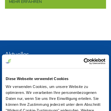
MEHR ERFAHREN
Aktuelles
News Center
Diese Webseite verwendet Cookies
Nordzucker Post
Wir verwenden Cookies, um unsere Website zu
optimieren. Wir verarbeiten Ihre personenbezogenen
Daten nur, wenn Sie uns Ihre Einwilligung erteilen. Sie
Kennzahlen auf einen Blick
können Ihre Zustimmung jederzeit unter dem Abschnitt
"Widerruf Cookie-Zustimmung" widerrufen. Weitere